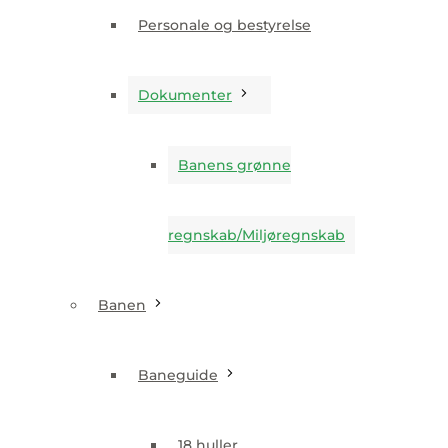
Dokumenter
Personale og bestyrelse
Banens grønne
Dokumenter
regnskab/Miljøregnskab
Banens grønne
Banen
regnskab/Miljøregnskab
Baneguide
Banen
18 huller
Baneguide
Pay & Play
18 huller