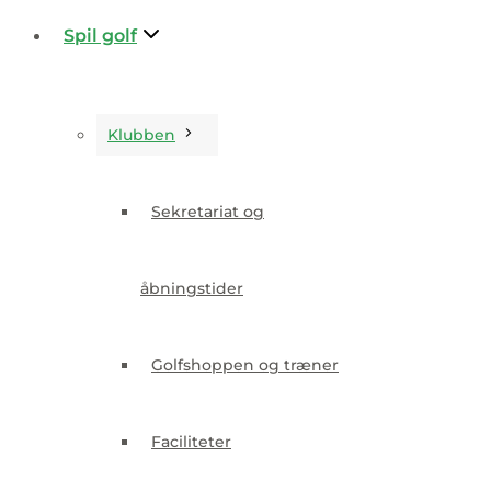
Spil golf
Klubben
Sekretariat og
Klubben
åbningstider
Sekretariat og
Golfshoppen og træner
åbningstider
Faciliteter
Golfshoppen og træner
Personale og bestyrelse
Faciliteter