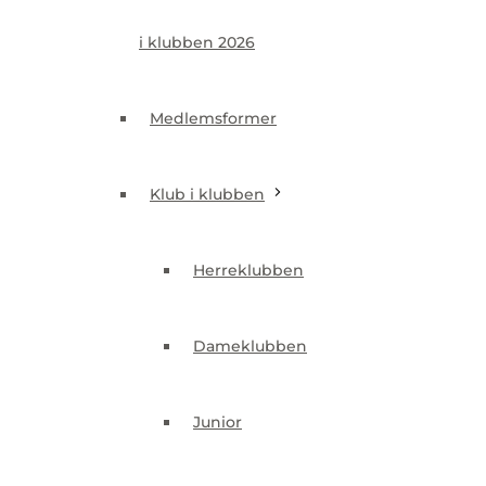
Medlemsformer
i klubben 2026
Klub i klubben
Medlemsformer
Herreklubben
Klub i klubben
Dameklubben
Herreklubben
Junior
Dameklubben
Veteraner
Junior
Morgenfruer