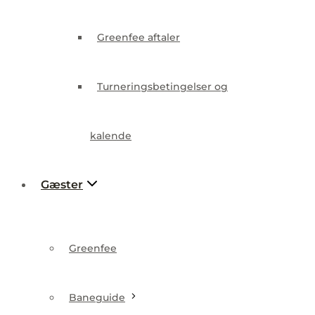
Turneringsbetingelser og
Greenfee aftaler
kalende
Turneringsbetingelser og
Gæster
kalende
Gæster
Greenfee
Baneguide
Greenfee
Lokalregler
Baneguide