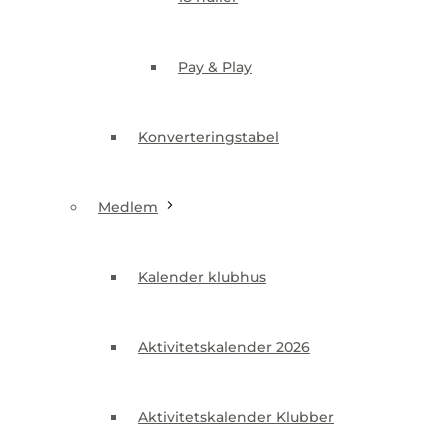
Konverteringstabel
Pay & Play
Medlem
Konverteringstabel
Kalender klubhus
Medlem
Aktivitetskalender 2026
Kalender klubhus
Aktivitetskalender Klubber
Aktivitetskalender 2026
i klubben 2026
Aktivitetskalender Klubber