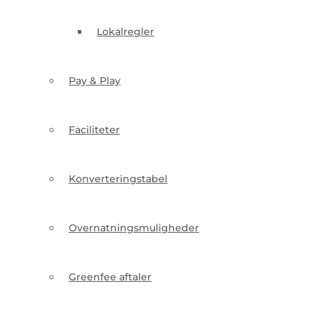
Pay & Play
Lokalregler
Faciliteter
Pay & Play
Konverteringstabel
Faciliteter
Overnatningsmuligheder
Konverteringstabel
Greenfee aftaler
Overnatningsmuligheder
Nye medlemmer
Greenfee aftaler