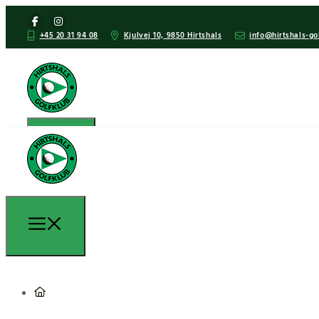
+45 20 31 94 08
Kjulvej 10, 9850 Hirtshals
info@hirtshals-go
Spil golf