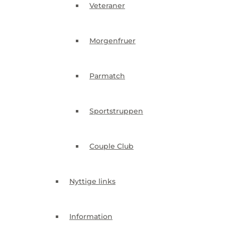
Veteraner
Parmatch
Morgenfruer
Sportstruppen
Parmatch
Couple Club
Sportstruppen
Nyttige links
Couple Club
Information
Nyttige links
Greenfee aftaler
Information