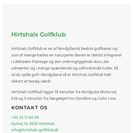
Hirtshals Golfklub
Hirtshals
Golfklub er en af Nordjyllands bedste golfbaner og
som af mange kaldes en naturperle. Banen er delvist integreret
i Lilleheden Plantage og den omkringliggende skov, der
udmønter sig i mange spændende og udfordrende huller. Så
vil du spille golf i Nordjylland så er Hirtshals Golfklub helt
sikkert et besøg værd!
Hirtshals Golfklub ligger få minutter fra Nordjyske Motorvej
E39 og 5 minutter fra færgelejet hos Fjordline og Color Line.
KONTAKT OS
+45 20 31 94 08
Kjulvej 10, 9850 Hirtshals
info@hirtshals-golfklub.dk